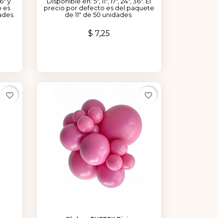
36" y
Disponible en: 5", 11", 17", 24", 36". El
o es
precio por defecto es del paquete
ades.
de 11" de 50 unidades.
Precio
$ 7,25
favorite_border
favorite_border