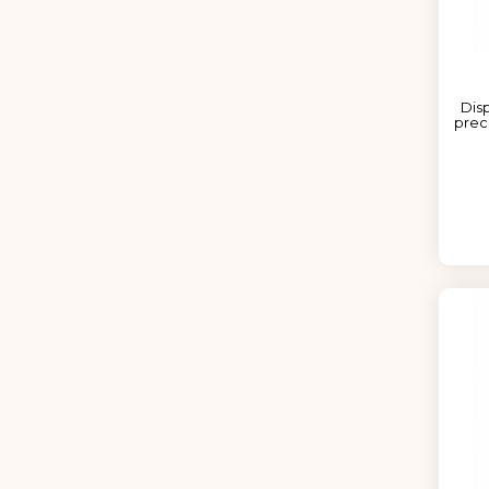
Disp
prec