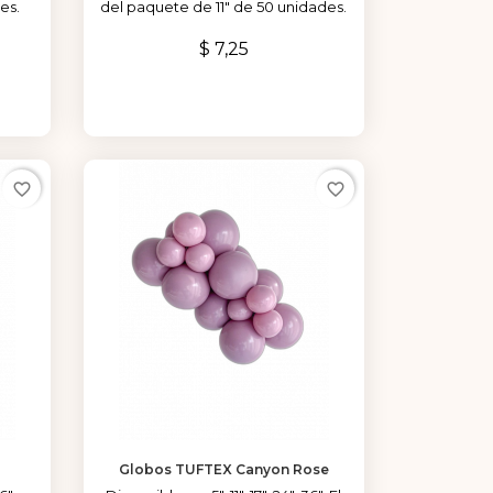
es.
del paquete de 11" de 50 unidades.
Precio
$ 7,25
favorite_border
favorite_border
Globos TUFTEX Canyon Rose