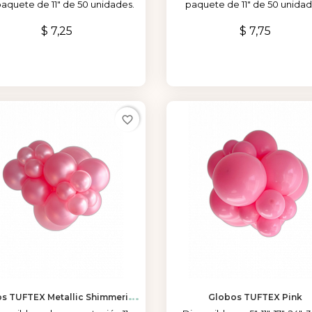
paquete de 11" de 50 unidades.
paquete de 11" de 50 unidad
Precio
Precio
$ 7,25
$ 7,75
favorite_border
G
Lobos TUFTEX Metallic Shimmering Pink
Globos TUFTEX Pink