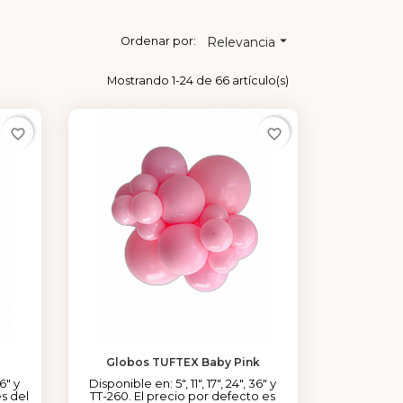

Ordenar por:
Relevancia
Mostrando 1-24 de 66 artículo(s)
favorite_border
favorite_border
Globos TUFTEX Baby Pink
36" y
Disponible en: 5", 11", 17", 24", 36" y
s del
TT-260. El precio por defecto es