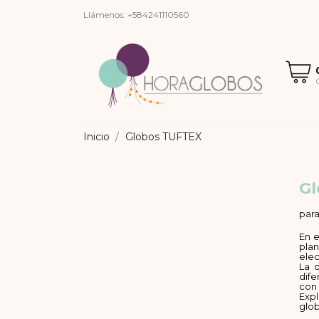
Llámenos:
+584241110560
Inicio
Globos TUFTEX
Gl
para
En e
plan
elec
La 
dife
con 
Exp
glob