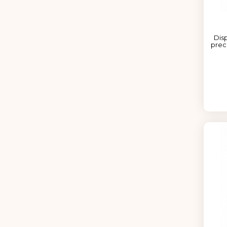
Disp
prec