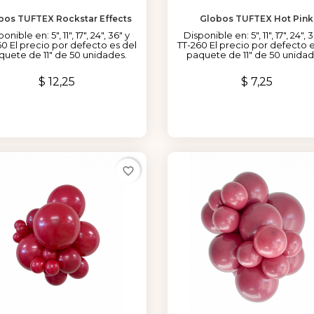
bos TUFTEX Rockstar Effects
Globos TUFTEX Hot Pink
onible en: 5", 11", 17", 24", 36" y
Disponible en: 5", 11", 17", 24", 
60 El precio por defecto es del
TT-260 El precio por defecto e
quete de 11" de 50 unidades.
paquete de 11" de 50 unidad
Precio
Precio
$ 12,25
$ 7,25
favorite_border