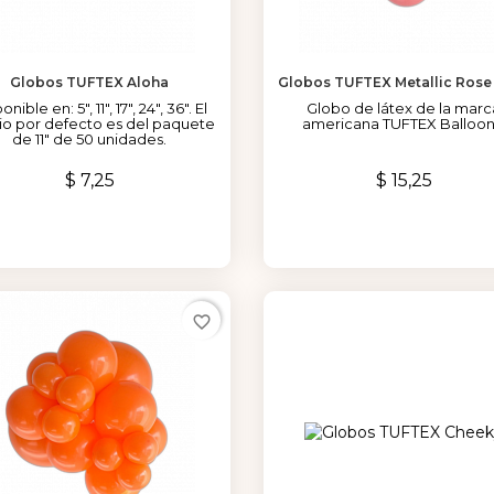
Globos TUFTEX Aloha
Globos TUFTEX Metallic Rose
onible en: 5", 11", 17", 24", 36". El
Globo de látex de la marc
io por defecto es del paquete
americana TUFTEX Balloon
de 11" de 50 unidades.
Precio
Precio
$ 7,25
$ 15,25
favorite_border