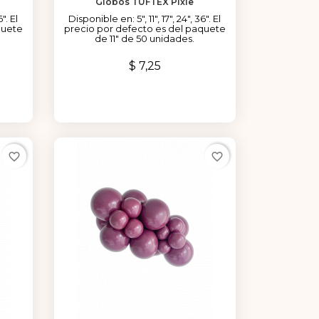
Globos TUFTEX Pixie
". El
Disponible en: 5", 11", 17", 24", 36". El
quete
precio por defecto es del paquete
de 11" de 50 unidades.
Precio
$ 7,25
favorite_border
favorite_border