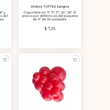
Globos TUFTEX Sangria
36" y
Disponible en: 5", 11", 17", 24", 36". El
s del
precio por defecto es del paquete
es.
de 11" de 50 unidades.
Precio
$ 7,25
favorite_border
favorite_border