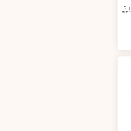
Disp
prec