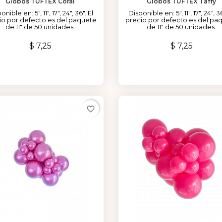
Globos TUFTEX Coral
Globos TUFTEX Taffy
onible en: 5", 11", 17", 24", 36". El
Disponible en: 5", 11", 17", 24", 36
io por defecto es del paquete
precio por defecto es del pa
de 11" de 50 unidades.
de 11" de 50 unidades.
Precio
Precio
$ 7,25
$ 7,25
favorite_border