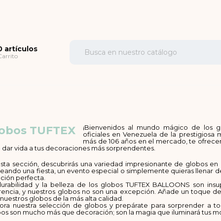
0 artículos
Carrito
¡Bienvenidos al mundo mágico de los 
obos TUFTEX
oficiales en Venezuela de la prestigio
más de 106 años en el mercado, te ofrece
 dar vida a tus decoraciones más sorprendentes.
sta sección, descubrirás una variedad impresionante de globos en 
eando una fiesta, un evento especial o simplemente quieras llenar de
ción perfecta.
durabilidad y la belleza de los globos TUFTEX BALLOONS son insu
rencia, y nuestros globos no son una excepción. Añade un toque de
nuestros globos de la más alta calidad.
lora nuestra selección de globos y prepárate para sorprender a 
os son mucho más que decoración; son la magia que iluminará tus m