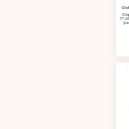
Glo
Disp
TT-2
pa