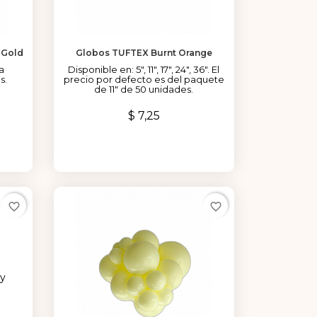
 Gold
Globos TUFTEX Burnt Orange
a
Disponible en: 5", 11", 17", 24", 36". El
s.
precio por defecto es del paquete
de 11" de 50 unidades.
Precio
$ 7,25
favorite_border
favorite_border