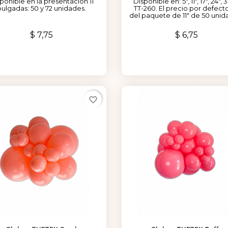
ponible en la presentación 11
Disponible en: 5", 11", 17", 24", 
pulgadas: 50 y 72 unidades.
TT-260. El precio por defect
del paquete de 11" de 50 unid
Precio
Precio
$ 7,75
$ 6,75
favorite_border