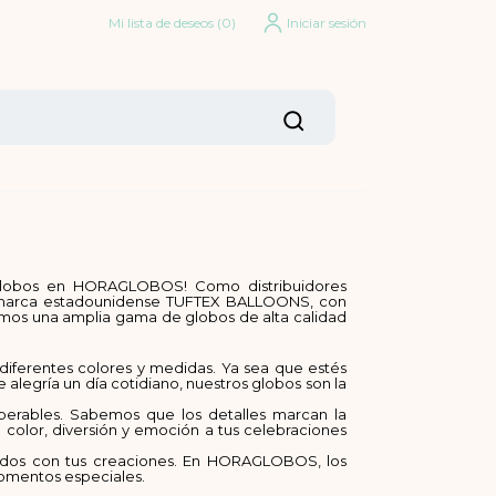
Mi lista de deseos
(
0
)
Iniciar sesión
globos en HORAGLOBOS! Como distribuidores
sa marca estadounidense TUFTEX BALLOONS, con
mos una amplia gama de globos de alta calidad
diferentes colores y medidas. Ya sea que estés
 alegría un día cotidiano, nuestros globos son la
perables. Sabemos que los detalles marcan la
 color, diversión y emoción a tus celebraciones
todos con tus creaciones. En HORAGLOBOS, los
omentos especiales.