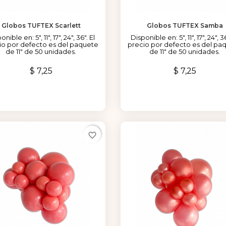
Globos TUFTEX Scarlett
Globos TUFTEX Samba
onible en: 5", 11", 17", 24", 36". El
Disponible en: 5", 11", 17", 24", 36
io por defecto es del paquete
precio por defecto es del pa
de 11" de 50 unidades.
de 11" de 50 unidades.
Precio
Precio
$ 7,25
$ 7,25
favorite_border