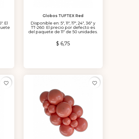
Globos TUFTEX Red
". El
Disponible en: 5", 11", 17", 24", 36" y
quete
TT-260. El precio por defecto es
del paquete de 11" de 50 unidades.
Precio
$ 6,75
favorite_border
favorite_border