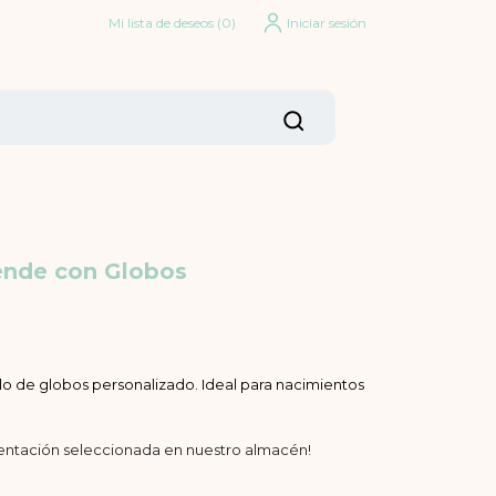
Mi lista de deseos
(
0
)
Iniciar sesión
ende con Globos
glo de globos personalizado. Ideal para nacimientos
sentación seleccionada en nuestro almacén!