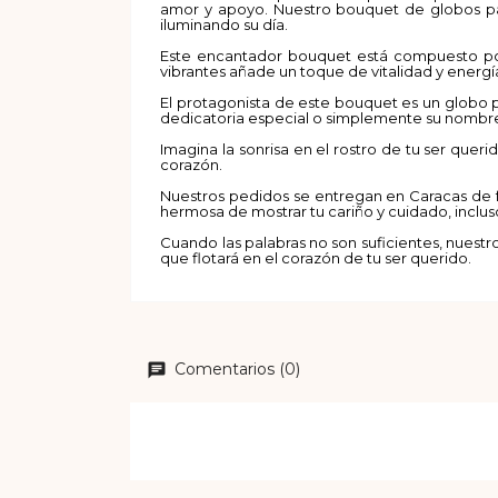
amor y apoyo. Nuestro bouquet de globos pa
iluminando su día.
Este encantador bouquet está compuesto por 9
vibrantes añade un toque de vitalidad y energí
El protagonista de este bouquet es un globo p
dedicatoria especial o simplemente su nombre. 
Imagina la sonrisa en el rostro de tu ser quer
corazón.
Nuestros pedidos se entregan en Caracas de f
hermosa de mostrar tu cariño y cuidado, inclus
Cuando las palabras no son suficientes, nuest
que flotará en el corazón de tu ser querido.
Comentarios (0)