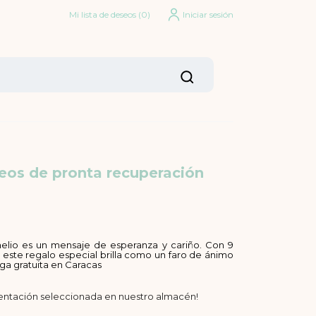
Mi lista de deseos
(
0
)
Iniciar sesión
eos de pronta recuperación
lio es un mensaje de esperanza y cariño. Con 9
, este regalo especial brilla como un faro de ánimo
ga gratuita en Caracas
sentación seleccionada en nuestro almacén!