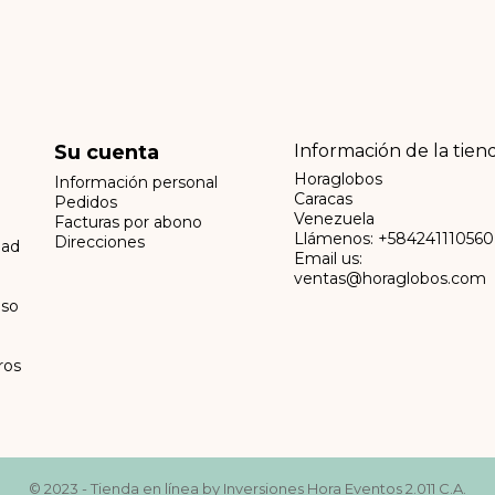
Su cuenta
Información de la tien
Horaglobos
Información personal
Caracas
Pedidos
Venezuela
Facturas por abono
Llámenos:
+584241110560
Direcciones
dad
Email us:
ventas@horaglobos.com
lso
ros
© 2023 - Tienda en línea by Inversiones Hora Eventos 2.011 C.A.