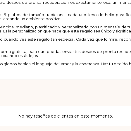
ra deseos de pronta recuperación es exactamente eso: un mensaje
 globos de tamaño tradicional, cada uno lleno de helio para flot
a, creando un ambiente positivo.
rincipal mediano, plastificado y personalizado con un mensaje de tu
Es la personalización que hace que este regalo sea único y significa
ido cuando vea este regalo tan especial. Cada vez que lo mire, reco
orma gratuita, para que puedas enviar tus deseos de pronta recupe
o cuando estás lejos.
ros globos hablan el lenguaje del amor y la esperanza. Haz tu pedido
No hay reseñas de clientes en este momento.